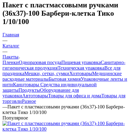
Пакет с пластмассовыми ручками
(36х37)-100 Барбери-клетка Тико
1/10/100
Главная
—
Каталог
—
Пакеты
Пленки
Одноразовая посуда
Пищевая упаковка
Санитарно-
гигиеническая продукция
Техническая упаковка
Все для
праздника
Мешки, сетки, сумки
Хозтовары
Медицинские
расходные материалы
Бытовая химия
Упаковочные ленты и
нити
Канцтовары
Средства индивидуальной
защиты
Продукты
Оборудование для
упаковки
Автотовары
Товары для офиса и дома
Товары для
торговли
Разное
—
Пакет с пластмассовыми ручками (36х37)-100 Барбери-
клетка Тико 1/10/100
Популярное