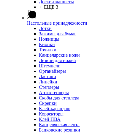
Доски-планшеты
+ ЕЩЕ 3
Настольные принадлежности
Лотки
Зажимы для бумаг
Ножницы
Кнопки
Точилки
Канцелярские ножи
Лезвии для ножей
Штемпели
Органайзеры
Ластики
Линейки
Степлеры
Антистеплеры
Скобы для степлера
Скрепки
Клей-карандаш
Корректоры
Клей ПВА
Канцелярская лента
Банковские резинки