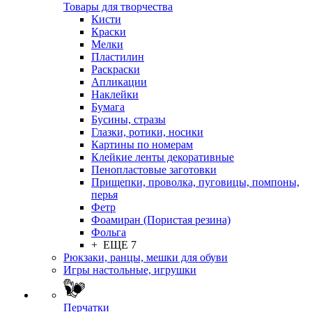
Товары для творчества
Кисти
Краски
Мелки
Пластилин
Раскраски
Апликации
Наклейки
Бумага
Бусины, стразы
Глазки, ротики, носики
Картины по номерам
Клейкие ленты декоративные
Пенопластовые заготовки
Прищепки, проволка, пуговицы, помпоны,
перья
Фетр
Фоамиран (Пористая резина)
Фольга
+ ЕЩЕ 7
Рюкзаки, ранцы, мешки для обуви
Игры настольные, игрушки
Перчатки