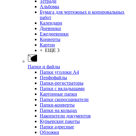
Тетради
Альбомы
Бумага для чертежных и копировальных
работ
Календари
Дневники
Ежедневники
Конверты
Картон
+ ЕЩЕ 3
Папки и файлы
Папки уголоки А4
Перфофайлы
Папки-регистраторы
Папки с вкладышами
Картонные папки
Папки скоросшиватели
Папки-конверты
Папки на кольцах
Накопители документов
Курьерские пакеты
Папки адресные
Обложки