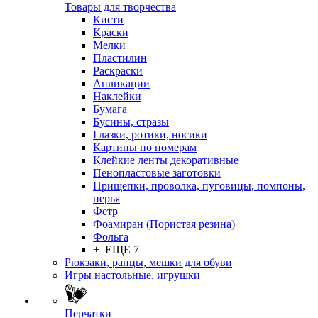
Товары для творчества
Кисти
Краски
Мелки
Пластилин
Раскраски
Апликации
Наклейки
Бумага
Бусины, стразы
Глазки, ротики, носики
Картины по номерам
Клейкие ленты декоративные
Пенопластовые заготовки
Прищепки, проволка, пуговицы, помпоны,
перья
Фетр
Фоамиран (Пористая резина)
Фольга
+ ЕЩЕ 7
Рюкзаки, ранцы, мешки для обуви
Игры настольные, игрушки
Перчатки