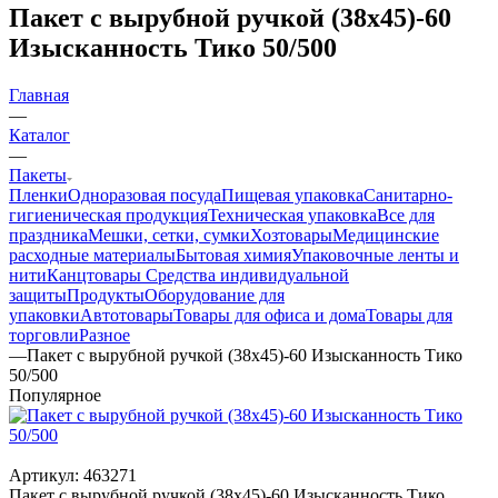
Пакет с вырубной ручкой (38х45)-60
Изысканность Тико 50/500
Главная
—
Каталог
—
Пакеты
Пленки
Одноразовая посуда
Пищевая упаковка
Санитарно-
гигиеническая продукция
Техническая упаковка
Все для
праздника
Мешки, сетки, сумки
Хозтовары
Медицинские
расходные материалы
Бытовая химия
Упаковочные ленты и
нити
Канцтовары
Средства индивидуальной
защиты
Продукты
Оборудование для
упаковки
Автотовары
Товары для офиса и дома
Товары для
торговли
Разное
—
Пакет с вырубной ручкой (38х45)-60 Изысканность Тико
50/500
Популярное
Артикул:
463271
Пакет с вырубной ручкой (38х45)-60 Изысканность Тико