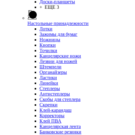
Доски-планшеты
+ ЕЩЕ 3
Настольные принадлежности
Лотки
Зажимы для бумаг
Ножницы
Кнопки
Точилки
Канцелярские ножи
Лезвии для ножей
Штемпели
Органайзеры
Ластики
Линейки
Степлеры
Антистеплеры
Скобы для степлера
Скрепки
Клей-карандаш
Корректоры
Клей ПВА
Канцелярская лента
Банковские резинки