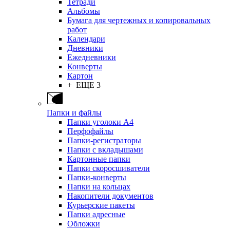
Тетради
Альбомы
Бумага для чертежных и копировальных
работ
Календари
Дневники
Ежедневники
Конверты
Картон
+ ЕЩЕ 3
Папки и файлы
Папки уголоки А4
Перфофайлы
Папки-регистраторы
Папки с вкладышами
Картонные папки
Папки скоросшиватели
Папки-конверты
Папки на кольцах
Накопители документов
Курьерские пакеты
Папки адресные
Обложки