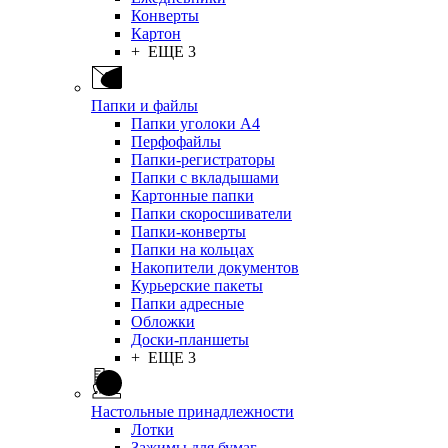
Конверты
Картон
+ ЕЩЕ 3
Папки и файлы
Папки уголоки А4
Перфофайлы
Папки-регистраторы
Папки с вкладышами
Картонные папки
Папки скоросшиватели
Папки-конверты
Папки на кольцах
Накопители документов
Курьерские пакеты
Папки адресные
Обложки
Доски-планшеты
+ ЕЩЕ 3
Настольные принадлежности
Лотки
Зажимы для бумаг