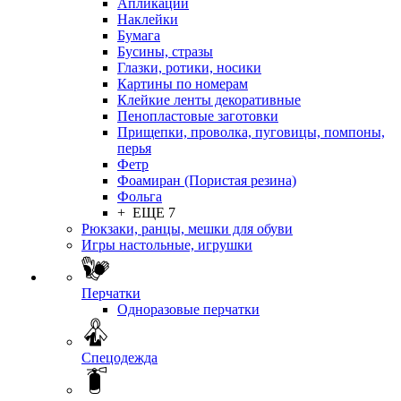
Апликации
Наклейки
Бумага
Бусины, стразы
Глазки, ротики, носики
Картины по номерам
Клейкие ленты декоративные
Пенопластовые заготовки
Прищепки, проволка, пуговицы, помпоны,
перья
Фетр
Фоамиран (Пористая резина)
Фольга
+ ЕЩЕ 7
Рюкзаки, ранцы, мешки для обуви
Игры настольные, игрушки
Перчатки
Одноразовые перчатки
Спецодежда