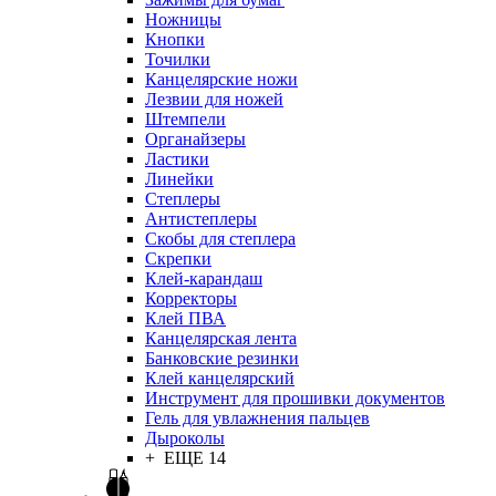
Ножницы
Кнопки
Точилки
Канцелярские ножи
Лезвии для ножей
Штемпели
Органайзеры
Ластики
Линейки
Степлеры
Антистеплеры
Скобы для степлера
Скрепки
Клей-карандаш
Корректоры
Клей ПВА
Канцелярская лента
Банковские резинки
Клей канцелярский
Инструмент для прошивки документов
Гель для увлажнения пальцев
Дыроколы
+ ЕЩЕ 14