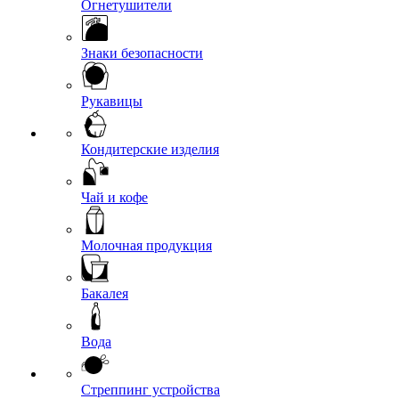
Огнетушители
Знаки безопасности
Рукавицы
Кондитерские изделия
Чай и кофе
Молочная продукция
Бакалея
Вода
Стреппинг устройства