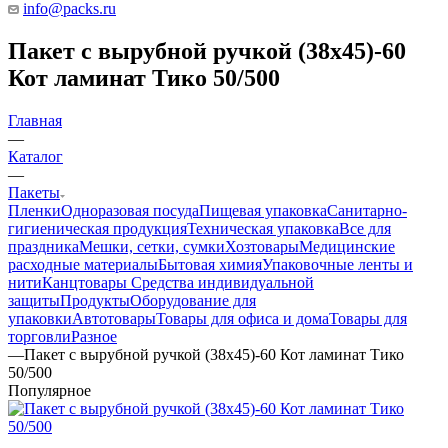
info@packs.ru
Пакет с вырубной ручкой (38х45)-60
Кот ламинат Тико 50/500
Главная
—
Каталог
—
Пакеты
Пленки
Одноразовая посуда
Пищевая упаковка
Санитарно-
гигиеническая продукция
Техническая упаковка
Все для
праздника
Мешки, сетки, сумки
Хозтовары
Медицинские
расходные материалы
Бытовая химия
Упаковочные ленты и
нити
Канцтовары
Средства индивидуальной
защиты
Продукты
Оборудование для
упаковки
Автотовары
Товары для офиса и дома
Товары для
торговли
Разное
—
Пакет с вырубной ручкой (38х45)-60 Кот ламинат Тико
50/500
Популярное