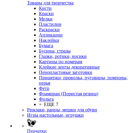
Товары для творчества
Кисти
Краски
Мелки
Пластилин
Раскраски
Апликации
Наклейки
Бумага
Бусины, стразы
Глазки, ротики, носики
Картины по номерам
Клейкие ленты декоративные
Пенопластовые заготовки
Прищепки, проволка, пуговицы, помпоны,
перья
Фетр
Фоамиран (Пористая резина)
Фольга
+ ЕЩЕ 7
Рюкзаки, ранцы, мешки для обуви
Игры настольные, игрушки
Перчатки