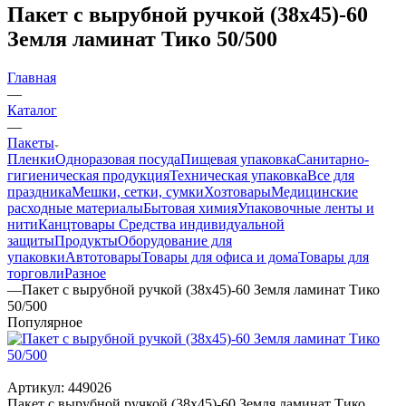
Пакет с вырубной ручкой (38х45)-60
Земля ламинат Тико 50/500
Главная
—
Каталог
—
Пакеты
Пленки
Одноразовая посуда
Пищевая упаковка
Санитарно-
гигиеническая продукция
Техническая упаковка
Все для
праздника
Мешки, сетки, сумки
Хозтовары
Медицинские
расходные материалы
Бытовая химия
Упаковочные ленты и
нити
Канцтовары
Средства индивидуальной
защиты
Продукты
Оборудование для
упаковки
Автотовары
Товары для офиса и дома
Товары для
торговли
Разное
—
Пакет с вырубной ручкой (38х45)-60 Земля ламинат Тико
50/500
Популярное
Артикул:
449026
Пакет с вырубной ручкой (38х45)-60 Земля ламинат Тико