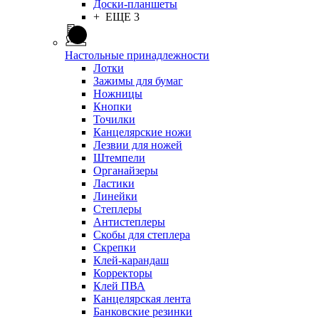
Доски-планшеты
+ ЕЩЕ 3
Настольные принадлежности
Лотки
Зажимы для бумаг
Ножницы
Кнопки
Точилки
Канцелярские ножи
Лезвии для ножей
Штемпели
Органайзеры
Ластики
Линейки
Степлеры
Антистеплеры
Скобы для степлера
Скрепки
Клей-карандаш
Корректоры
Клей ПВА
Канцелярская лента
Банковские резинки