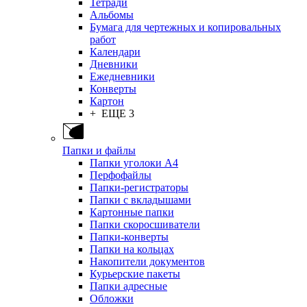
Тетради
Альбомы
Бумага для чертежных и копировальных
работ
Календари
Дневники
Ежедневники
Конверты
Картон
+ ЕЩЕ 3
Папки и файлы
Папки уголоки А4
Перфофайлы
Папки-регистраторы
Папки с вкладышами
Картонные папки
Папки скоросшиватели
Папки-конверты
Папки на кольцах
Накопители документов
Курьерские пакеты
Папки адресные
Обложки