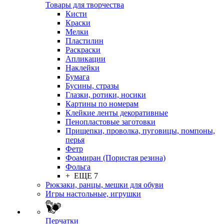
Товары для творчества
Кисти
Краски
Мелки
Пластилин
Раскраски
Апликации
Наклейки
Бумага
Бусины, стразы
Глазки, ротики, носики
Картины по номерам
Клейкие ленты декоративные
Пенопластовые заготовки
Прищепки, проволка, пуговицы, помпоны,
перья
Фетр
Фоамиран (Пористая резина)
Фольга
+ ЕЩЕ 7
Рюкзаки, ранцы, мешки для обуви
Игры настольные, игрушки
Перчатки