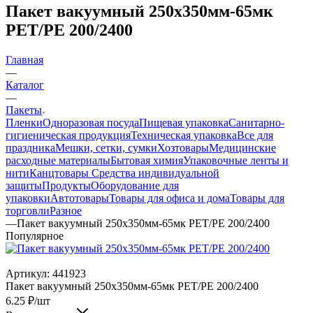
Пакет вакуумный 250х350мм-65мк
РЕТ/РЕ 200/2400
Главная
—
Каталог
—
Пакеты
Пленки
Одноразовая посуда
Пищевая упаковка
Санитарно-
гигиеническая продукция
Техническая упаковка
Все для
праздника
Мешки, сетки, сумки
Хозтовары
Медицинские
расходные материалы
Бытовая химия
Упаковочные ленты и
нити
Канцтовары
Средства индивидуальной
защиты
Продукты
Оборудование для
упаковки
Автотовары
Товары для офиса и дома
Товары для
торговли
Разное
—
Пакет вакуумный 250х350мм-65мк РЕТ/РЕ 200/2400
Популярное
Артикул:
441923
Пакет вакуумный 250х350мм-65мк РЕТ/РЕ 200/2400
6.25
₽
/шт