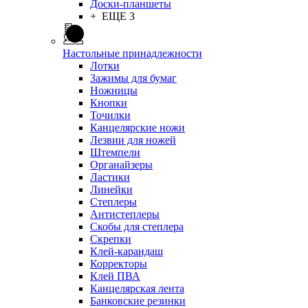
Доски-планшеты
+ ЕЩЕ 3
Настольные принадлежности
Лотки
Зажимы для бумаг
Ножницы
Кнопки
Точилки
Канцелярские ножи
Лезвии для ножей
Штемпели
Органайзеры
Ластики
Линейки
Степлеры
Антистеплеры
Скобы для степлера
Скрепки
Клей-карандаш
Корректоры
Клей ПВА
Канцелярская лента
Банковские резинки