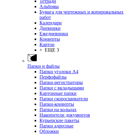
Тетради
Альбомы
Бумага для чертежных и копировальных
работ
Календари
Дневники
Ежедневники
Конверты
Картон
+ ЕЩЕ 3
Папки и файлы
Папки уголоки А4
Перфофайлы
Папки-регистраторы
Папки с вкладышами
Картонные папки
Папки скоросшиватели
Папки-конверты
Папки на кольцах
Накопители документов
Курьерские пакеты
Папки адресные
Обложки