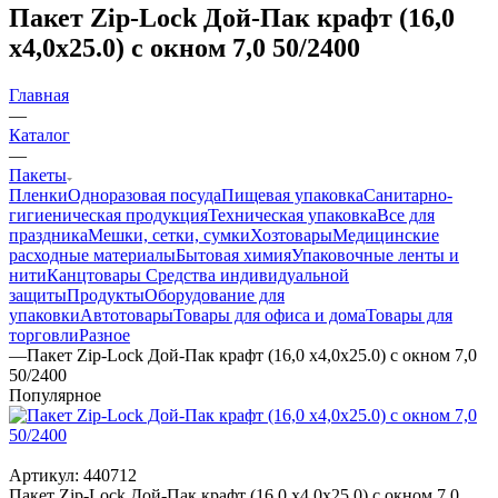
Пакет Zip-Lock Дой-Пак крафт (16,0
х4,0х25.0) с окном 7,0 50/2400
Главная
—
Каталог
—
Пакеты
Пленки
Одноразовая посуда
Пищевая упаковка
Санитарно-
гигиеническая продукция
Техническая упаковка
Все для
праздника
Мешки, сетки, сумки
Хозтовары
Медицинские
расходные материалы
Бытовая химия
Упаковочные ленты и
нити
Канцтовары
Средства индивидуальной
защиты
Продукты
Оборудование для
упаковки
Автотовары
Товары для офиса и дома
Товары для
торговли
Разное
—
Пакет Zip-Lock Дой-Пак крафт (16,0 х4,0х25.0) с окном 7,0
50/2400
Популярное
Артикул:
440712
Пакет Zip-Lock Дой-Пак крафт (16,0 х4,0х25.0) с окном 7,0