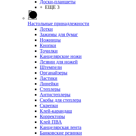
Доски-планшеты
+ ЕЩЕ 3
Настольные принадлежности
Лотки
Зажимы для бумаг
Ножницы
Кнопки
Точилки
Канцелярские ножи
Лезвии для ножей
Штемпели
Органайзеры
Ластики
Линейки
Степлеры
Антистеплеры
Скобы для степлера
Скрепки
Клей-карандаш
Корректоры
Клей ПВА
Канцелярская лента
Банковские резинки