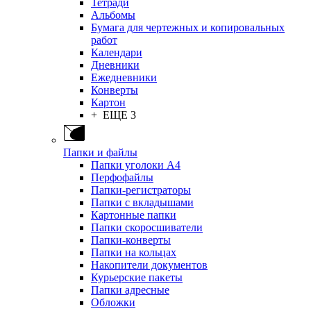
Тетради
Альбомы
Бумага для чертежных и копировальных
работ
Календари
Дневники
Ежедневники
Конверты
Картон
+ ЕЩЕ 3
Папки и файлы
Папки уголоки А4
Перфофайлы
Папки-регистраторы
Папки с вкладышами
Картонные папки
Папки скоросшиватели
Папки-конверты
Папки на кольцах
Накопители документов
Курьерские пакеты
Папки адресные
Обложки