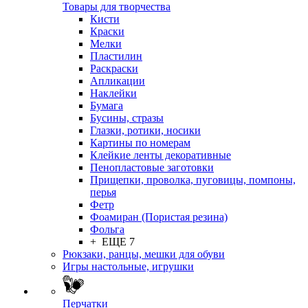
Товары для творчества
Кисти
Краски
Мелки
Пластилин
Раскраски
Апликации
Наклейки
Бумага
Бусины, стразы
Глазки, ротики, носики
Картины по номерам
Клейкие ленты декоративные
Пенопластовые заготовки
Прищепки, проволка, пуговицы, помпоны,
перья
Фетр
Фоамиран (Пористая резина)
Фольга
+ ЕЩЕ 7
Рюкзаки, ранцы, мешки для обуви
Игры настольные, игрушки
Перчатки