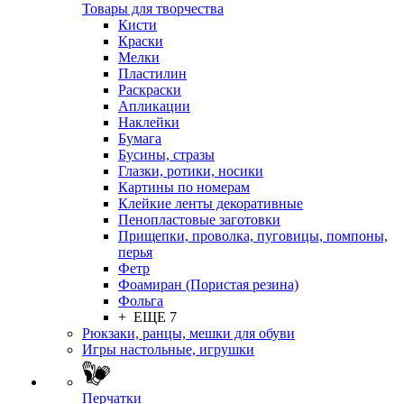
Товары для творчества
Кисти
Краски
Мелки
Пластилин
Раскраски
Апликации
Наклейки
Бумага
Бусины, стразы
Глазки, ротики, носики
Картины по номерам
Клейкие ленты декоративные
Пенопластовые заготовки
Прищепки, проволка, пуговицы, помпоны,
перья
Фетр
Фоамиран (Пористая резина)
Фольга
+ ЕЩЕ 7
Рюкзаки, ранцы, мешки для обуви
Игры настольные, игрушки
Перчатки