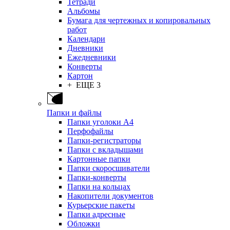
Тетради
Альбомы
Бумага для чертежных и копировальных
работ
Календари
Дневники
Ежедневники
Конверты
Картон
+ ЕЩЕ 3
Папки и файлы
Папки уголоки А4
Перфофайлы
Папки-регистраторы
Папки с вкладышами
Картонные папки
Папки скоросшиватели
Папки-конверты
Папки на кольцах
Накопители документов
Курьерские пакеты
Папки адресные
Обложки