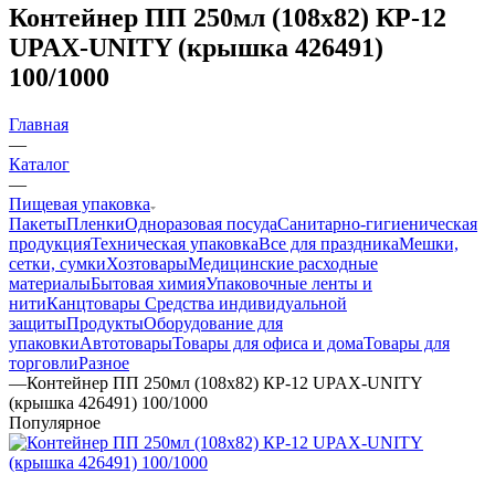
Контейнер ПП 250мл (108х82) КР-12
UPAX-UNITY (крышка 426491)
100/1000
Главная
—
Каталог
—
Пищевая упаковка
Пакеты
Пленки
Одноразовая посуда
Санитарно-гигиеническая
продукция
Техническая упаковка
Все для праздника
Мешки,
сетки, сумки
Хозтовары
Медицинские расходные
материалы
Бытовая химия
Упаковочные ленты и
нити
Канцтовары
Средства индивидуальной
защиты
Продукты
Оборудование для
упаковки
Автотовары
Товары для офиса и дома
Товары для
торговли
Разное
—
Контейнер ПП 250мл (108х82) КР-12 UPAX-UNITY
(крышка 426491) 100/1000
Популярное