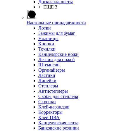
Доски-планшеты
+ ЕЩЕ 3
Настольные принадлежности
Лотки
Зажимы для бумаг
Ножницы
Кнопки
Точилки
Канцелярские ножи
Лезвии для ножей
Штемпели
Органайзеры
Ластики
Линейки
Степлеры
Антистеплеры
Скобы для степлера
Скрепки
Клей-карандаш
Корректоры
Клей ПВА
Канцелярская лента
Банковские резинки