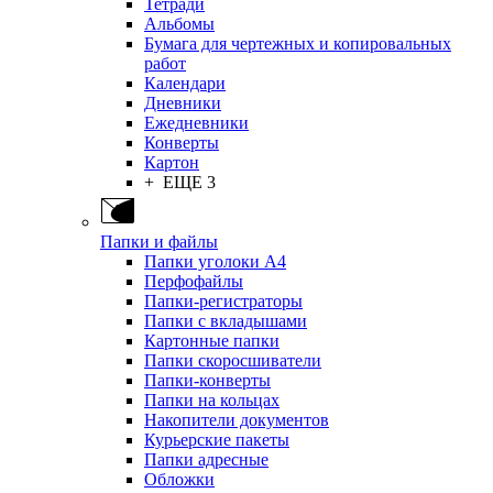
Тетради
Альбомы
Бумага для чертежных и копировальных
работ
Календари
Дневники
Ежедневники
Конверты
Картон
+ ЕЩЕ 3
Папки и файлы
Папки уголоки А4
Перфофайлы
Папки-регистраторы
Папки с вкладышами
Картонные папки
Папки скоросшиватели
Папки-конверты
Папки на кольцах
Накопители документов
Курьерские пакеты
Папки адресные
Обложки