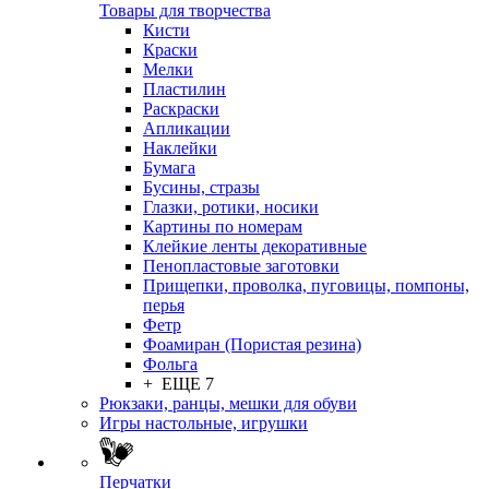
Товары для творчества
Кисти
Краски
Мелки
Пластилин
Раскраски
Апликации
Наклейки
Бумага
Бусины, стразы
Глазки, ротики, носики
Картины по номерам
Клейкие ленты декоративные
Пенопластовые заготовки
Прищепки, проволка, пуговицы, помпоны,
перья
Фетр
Фоамиран (Пористая резина)
Фольга
+ ЕЩЕ 7
Рюкзаки, ранцы, мешки для обуви
Игры настольные, игрушки
Перчатки