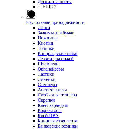
Доски-планшеты
+ ЕЩЕ 3
Настольные принадлежности
Лотки
Зажимы для бумаг
Ножницы
Кнопки
Точилки
Канцелярские ножи
Лезвии для ножей
Штемпели
Органайзеры
Ластики
Линейки
Степлеры
Антистеплеры
Скобы для степлера
Скрепки
Клей-карандаш
Корректоры
Клей ПВА
Канцелярская лента
Банковские резинки