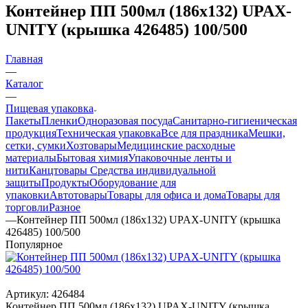
Контейнер ПП 500мл (186х132) UPAX-
UNITY (крышка 426485) 100/500
Главная
—
Каталог
—
Пищевая упаковка
Пакеты
Пленки
Одноразовая посуда
Санитарно-гигиеническая
продукция
Техническая упаковка
Все для праздника
Мешки,
сетки, сумки
Хозтовары
Медицинские расходные
материалы
Бытовая химия
Упаковочные ленты и
нити
Канцтовары
Средства индивидуальной
защиты
Продукты
Оборудование для
упаковки
Автотовары
Товары для офиса и дома
Товары для
торговли
Разное
—
Контейнер ПП 500мл (186х132) UPAX-UNITY (крышка
426485) 100/500
Популярное
Артикул:
426484
Контейнер ПП 500мл (186х132) UPAX-UNITY (крышка