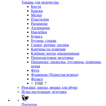
Товары для творчества
Кисти
Краски
Мелки
Пластилин
Раскраски
Апликации
Наклейки
Бумага
Бусины, стразы
Глазки, ротики, носики
Картины по номерам
Клейкие ленты декоративные
Пенопластовые заготовки
Прищепки, проволка, пуговицы, помпоны,
перья
Фетр
Фоамиран (Пористая резина)
Фольга
+ ЕЩЕ 7
Рюкзаки, ранцы, мешки для обуви
Игры настольные, игрушки
Перчатки