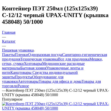
Контейнер ПЭТ 250мл (125х125х39)
С-12/12 черный UPAX-UNITY (крышка
458048) 50/1000
Главная
—
Каталог
—
Пищевая упаковка
Пакеты
Пленки
Одноразовая посуда
Санитарно-гигиеническая
продукция
Техническая упаковка
Все для праздника
Мешки,
сетки, сумки
Хозтовары
Медицинские расходные
материалы
Бытовая химия
Упаковочные ленты и
нити
Канцтовары
Средства индивидуальной
защиты
Продукты
Оборудование для
упаковки
Автотовары
Товары для офиса и дома
Товары для
торговли
Разное
—
Контейнер ПЭТ 250мл (125х125х39) С-12/12 черный UPAX-
UNITY (крышка 458048) 50/1000
Популярное