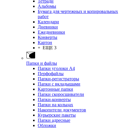
Тетради
Альбомы
Бумага для чертежных и копировальных
работ
Календари
Дневники
Ежедневники
Конверты
Картон
+ ЕЩЕ 3
Папки и файлы
Папки уголоки А4
Перфофайлы
Папки-регистраторы
Папки с вкладышами
Картонные папки
Папки скоросшиватели
Папки-конверты
Папки на кольцах
Накопители документов
Курьерские пакеты
Папки адресные
Обложки