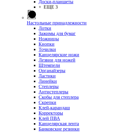
Доски-планшеты
+ ЕЩЕ 3
Настольные принадлежности
Лотки
Зажимы для бумаг
Ножницы
Кнопки
Точилки
Канцелярские ножи
Лезвии для ножей
Штемпели
Органайзеры
Ластики
Линейки
Степлеры
Антистеплеры
Скобы для степлера
Скрепки
Клей-карандаш
Корректоры
Клей ПВА
Канцелярская лента
Банковские резинки