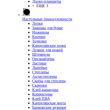
Доски-планшеты
+ ЕЩЕ 3
Настольные принадлежности
Лотки
Зажимы для бумаг
Ножницы
Кнопки
Точилки
Канцелярские ножи
Лезвии для ножей
Штемпели
Органайзеры
Ластики
Линейки
Степлеры
Антистеплеры
Скобы для степлера
Скрепки
Клей-карандаш
Корректоры
Клей ПВА
Канцелярская лента
Банковские резинки