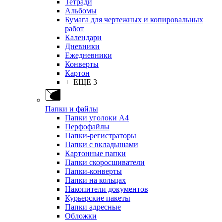
Тетради
Альбомы
Бумага для чертежных и копировальных
работ
Календари
Дневники
Ежедневники
Конверты
Картон
+ ЕЩЕ 3
Папки и файлы
Папки уголоки А4
Перфофайлы
Папки-регистраторы
Папки с вкладышами
Картонные папки
Папки скоросшиватели
Папки-конверты
Папки на кольцах
Накопители документов
Курьерские пакеты
Папки адресные
Обложки