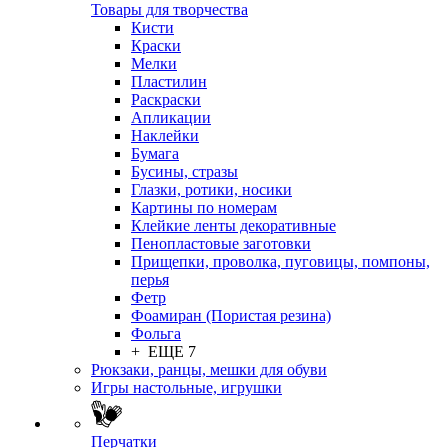
Товары для творчества
Кисти
Краски
Мелки
Пластилин
Раскраски
Апликации
Наклейки
Бумага
Бусины, стразы
Глазки, ротики, носики
Картины по номерам
Клейкие ленты декоративные
Пенопластовые заготовки
Прищепки, проволка, пуговицы, помпоны,
перья
Фетр
Фоамиран (Пористая резина)
Фольга
+ ЕЩЕ 7
Рюкзаки, ранцы, мешки для обуви
Игры настольные, игрушки
Перчатки