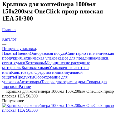
Крышка для контейнера 1000мл
150х200мм OneClick прозр плоская
1EA 50/300
Главная
—
Каталог
—
Пищевая упаковка
Пакеты
Пленки
Одноразовая посуда
Санитарно-гигиеническая
продукция
Техническая упаковка
Все для праздника
Мешки,
сетки, сумки
Хозтовары
Медицинские расходные
материалы
Бытовая химия
Упаковочные ленты и
нити
Канцтовары
Средства индивидуальной
защиты
Продукты
Оборудование для
упаковки
Автотовары
Товары для офиса и дома
Товары для
торговли
Разное
—
Крышка для контейнера 1000мл 150х200мм OneClick прозр
плоская 1EA 50/300
Популярное