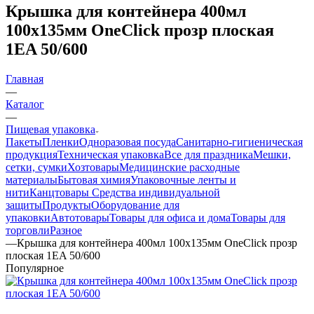
Крышка для контейнера 400мл
100х135мм OneClick прозр плоская
1EA 50/600
Главная
—
Каталог
—
Пищевая упаковка
Пакеты
Пленки
Одноразовая посуда
Санитарно-гигиеническая
продукция
Техническая упаковка
Все для праздника
Мешки,
сетки, сумки
Хозтовары
Медицинские расходные
материалы
Бытовая химия
Упаковочные ленты и
нити
Канцтовары
Средства индивидуальной
защиты
Продукты
Оборудование для
упаковки
Автотовары
Товары для офиса и дома
Товары для
торговли
Разное
—
Крышка для контейнера 400мл 100х135мм OneClick прозр
плоская 1EA 50/600
Популярное