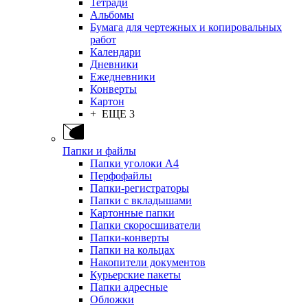
Тетради
Альбомы
Бумага для чертежных и копировальных
работ
Календари
Дневники
Ежедневники
Конверты
Картон
+ ЕЩЕ 3
Папки и файлы
Папки уголоки А4
Перфофайлы
Папки-регистраторы
Папки с вкладышами
Картонные папки
Папки скоросшиватели
Папки-конверты
Папки на кольцах
Накопители документов
Курьерские пакеты
Папки адресные
Обложки