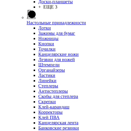
Доски-планшеты
+ ЕЩЕ 3
Настольные принадлежности
Лотки
Зажимы для бумаг
Ножницы
Кнопки
Точилки
Канцелярские ножи
Лезвии для ножей
Штемпели
Органайзеры
Ластики
Линейки
Степлеры
Антистеплеры
Скобы для степлера
Скрепки
Клей-карандаш
Корректоры
Клей ПВА
Канцелярская лента
Банковские резинки