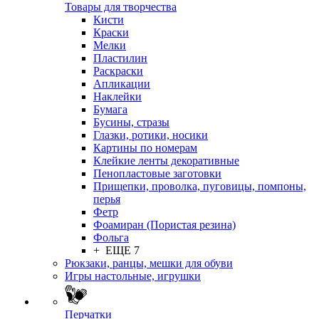
Товары для творчества
Кисти
Краски
Мелки
Пластилин
Раскраски
Апликации
Наклейки
Бумага
Бусины, стразы
Глазки, ротики, носики
Картины по номерам
Клейкие ленты декоративные
Пенопластовые заготовки
Прищепки, проволка, пуговицы, помпоны,
перья
Фетр
Фоамиран (Пористая резина)
Фольга
+ ЕЩЕ 7
Рюкзаки, ранцы, мешки для обуви
Игры настольные, игрушки
Перчатки