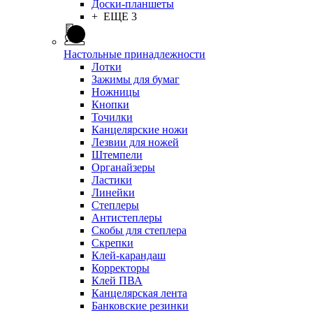
Доски-планшеты
+ ЕЩЕ 3
Настольные принадлежности
Лотки
Зажимы для бумаг
Ножницы
Кнопки
Точилки
Канцелярские ножи
Лезвии для ножей
Штемпели
Органайзеры
Ластики
Линейки
Степлеры
Антистеплеры
Скобы для степлера
Скрепки
Клей-карандаш
Корректоры
Клей ПВА
Канцелярская лента
Банковские резинки