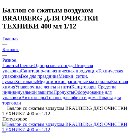
Баллон со сжатым воздухом
BRAUBERG ДЛЯ ОЧИСТКИ
ТЕХНИКИ 400 мл 1/12
Главная
—
Каталог
—
Разное
Пакеты
Пленки
Одноразовая посуда
Пищевая
упаковка
Санитарно-гигиеническая продукция
Техническая
упаковка
Все для праздника
Мешки, сетки,
сумки
Хозтовары
Медицинские расходные материалы
Бытовая
химия
Упаковочные ленты и нити
Канцтовары
Средства
индивидуальной защиты
Продукты
Оборудование для
упаковки
Автотовары
Товары для офиса и дома
Товары для
торговли
—
Баллон со сжатым воздухом BRAUBERG ДЛЯ ОЧИСТКИ
ТЕХНИКИ 400 мл 1/12
Популярное