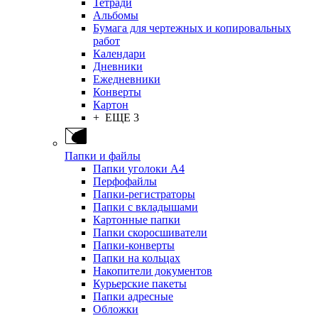
Тетради
Альбомы
Бумага для чертежных и копировальных
работ
Календари
Дневники
Ежедневники
Конверты
Картон
+ ЕЩЕ 3
Папки и файлы
Папки уголоки А4
Перфофайлы
Папки-регистраторы
Папки с вкладышами
Картонные папки
Папки скоросшиватели
Папки-конверты
Папки на кольцах
Накопители документов
Курьерские пакеты
Папки адресные
Обложки