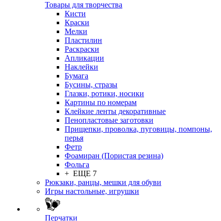
Товары для творчества
Кисти
Краски
Мелки
Пластилин
Раскраски
Апликации
Наклейки
Бумага
Бусины, стразы
Глазки, ротики, носики
Картины по номерам
Клейкие ленты декоративные
Пенопластовые заготовки
Прищепки, проволка, пуговицы, помпоны,
перья
Фетр
Фоамиран (Пористая резина)
Фольга
+ ЕЩЕ 7
Рюкзаки, ранцы, мешки для обуви
Игры настольные, игрушки
Перчатки