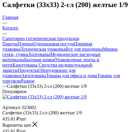
Салфетки (33х33) 2-сл (200) желтые 1/9
Главная
—
Каталог
—
Санитарно-гигиеническая продукция
Пакеты
Пленки
Одноразовая посуда
Пищевая
упаковка
Техническая упаковка
Все для праздника
Мешки,
сетки, сумки
Хозтовары
Медицинские расходные
материалы
Бытовая химия
Упаковочные ленты и
нити
Канцтовары
Средства индивидуальной
защиты
Продукты
Оборудование для
упаковки
Автотовары
Товары для офиса и дома
Товары для
торговли
Разное
—
Салфетки (33х33) 2-сл (200) желтые 1/9
Популярное
Артикул:
023602
Салфетки (33х33) 2-сл (200) желтые 1/9
435.81
₽
/шт
Варианты цен
435.81
₽
/шт