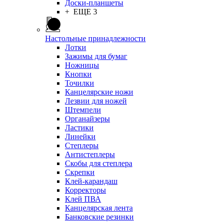
Доски-планшеты
+ ЕЩЕ 3
Настольные принадлежности
Лотки
Зажимы для бумаг
Ножницы
Кнопки
Точилки
Канцелярские ножи
Лезвии для ножей
Штемпели
Органайзеры
Ластики
Линейки
Степлеры
Антистеплеры
Скобы для степлера
Скрепки
Клей-карандаш
Корректоры
Клей ПВА
Канцелярская лента
Банковские резинки