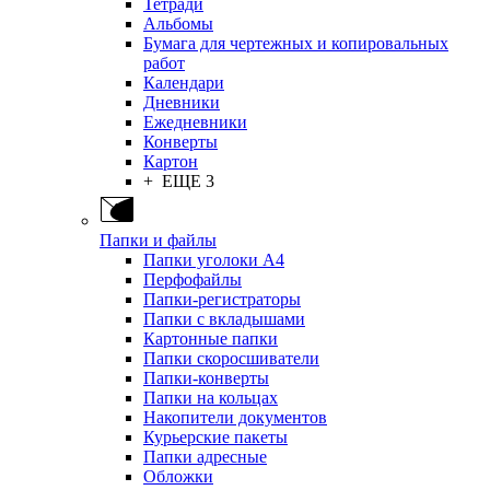
Тетради
Альбомы
Бумага для чертежных и копировальных
работ
Календари
Дневники
Ежедневники
Конверты
Картон
+ ЕЩЕ 3
Папки и файлы
Папки уголоки А4
Перфофайлы
Папки-регистраторы
Папки с вкладышами
Картонные папки
Папки скоросшиватели
Папки-конверты
Папки на кольцах
Накопители документов
Курьерские пакеты
Папки адресные
Обложки