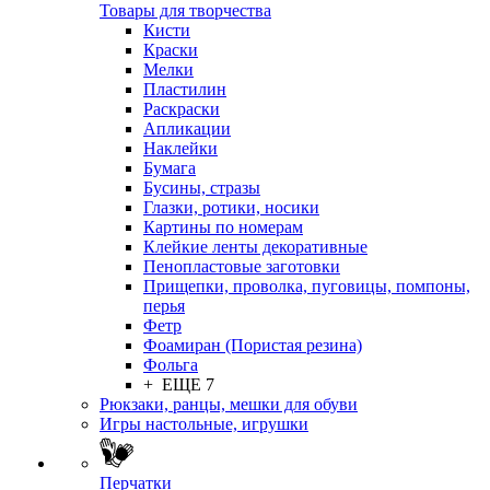
Товары для творчества
Кисти
Краски
Мелки
Пластилин
Раскраски
Апликации
Наклейки
Бумага
Бусины, стразы
Глазки, ротики, носики
Картины по номерам
Клейкие ленты декоративные
Пенопластовые заготовки
Прищепки, проволка, пуговицы, помпоны,
перья
Фетр
Фоамиран (Пористая резина)
Фольга
+ ЕЩЕ 7
Рюкзаки, ранцы, мешки для обуви
Игры настольные, игрушки
Перчатки