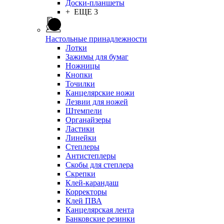
Доски-планшеты
+ ЕЩЕ 3
Настольные принадлежности
Лотки
Зажимы для бумаг
Ножницы
Кнопки
Точилки
Канцелярские ножи
Лезвии для ножей
Штемпели
Органайзеры
Ластики
Линейки
Степлеры
Антистеплеры
Скобы для степлера
Скрепки
Клей-карандаш
Корректоры
Клей ПВА
Канцелярская лента
Банковские резинки