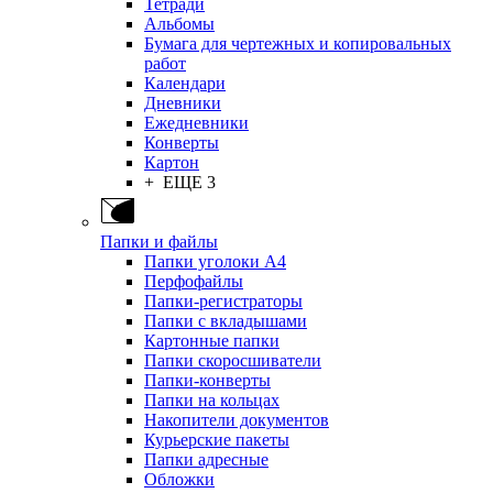
Тетради
Альбомы
Бумага для чертежных и копировальных
работ
Календари
Дневники
Ежедневники
Конверты
Картон
+ ЕЩЕ 3
Папки и файлы
Папки уголоки А4
Перфофайлы
Папки-регистраторы
Папки с вкладышами
Картонные папки
Папки скоросшиватели
Папки-конверты
Папки на кольцах
Накопители документов
Курьерские пакеты
Папки адресные
Обложки