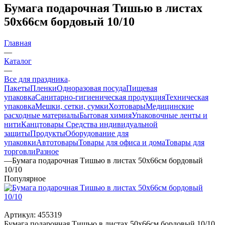
Бумага подарочная Тишью в листах
50х66см бордовый 10/10
Главная
—
Каталог
—
Все для праздника
Пакеты
Пленки
Одноразовая посуда
Пищевая
упаковка
Санитарно-гигиеническая продукция
Техническая
упаковка
Мешки, сетки, сумки
Хозтовары
Медицинские
расходные материалы
Бытовая химия
Упаковочные ленты и
нити
Канцтовары
Средства индивидуальной
защиты
Продукты
Оборудование для
упаковки
Автотовары
Товары для офиса и дома
Товары для
торговли
Разное
—
Бумага подарочная Тишью в листах 50х66см бордовый
10/10
Популярное
Артикул:
455319
Бумага подарочная Тишью в листах 50х66см бордовый 10/10