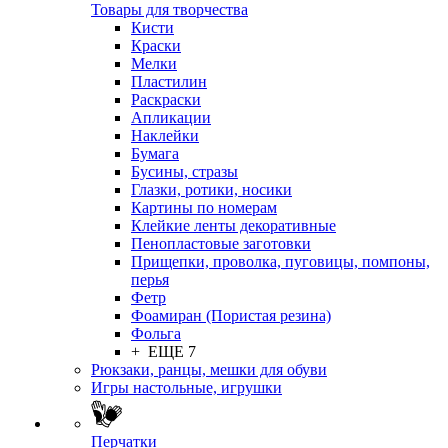
Товары для творчества
Кисти
Краски
Мелки
Пластилин
Раскраски
Апликации
Наклейки
Бумага
Бусины, стразы
Глазки, ротики, носики
Картины по номерам
Клейкие ленты декоративные
Пенопластовые заготовки
Прищепки, проволка, пуговицы, помпоны,
перья
Фетр
Фоамиран (Пористая резина)
Фольга
+ ЕЩЕ 7
Рюкзаки, ранцы, мешки для обуви
Игры настольные, игрушки
Перчатки