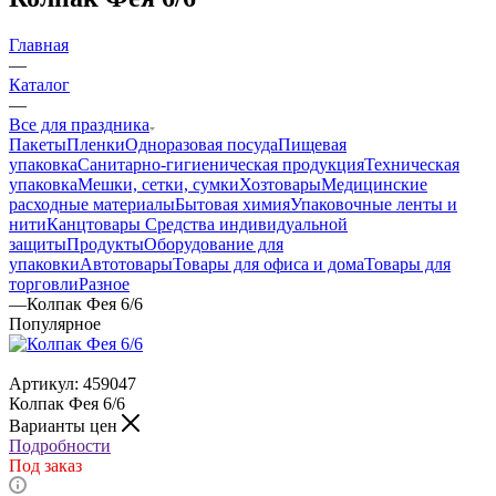
Главная
—
Каталог
—
Все для праздника
Пакеты
Пленки
Одноразовая посуда
Пищевая
упаковка
Санитарно-гигиеническая продукция
Техническая
упаковка
Мешки, сетки, сумки
Хозтовары
Медицинские
расходные материалы
Бытовая химия
Упаковочные ленты и
нити
Канцтовары
Средства индивидуальной
защиты
Продукты
Оборудование для
упаковки
Автотовары
Товары для офиса и дома
Товары для
торговли
Разное
—
Колпак Фея 6/6
Популярное
Артикул:
459047
Колпак Фея 6/6
Варианты цен
Подробности
Под заказ