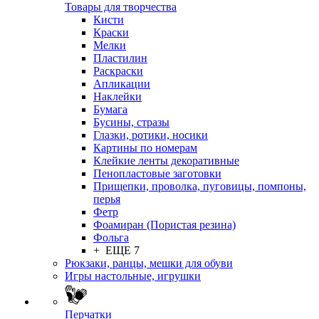
Товары для творчества
Кисти
Краски
Мелки
Пластилин
Раскраски
Апликации
Наклейки
Бумага
Бусины, стразы
Глазки, ротики, носики
Картины по номерам
Клейкие ленты декоративные
Пенопластовые заготовки
Прищепки, проволка, пуговицы, помпоны,
перья
Фетр
Фоамиран (Пористая резина)
Фольга
+ ЕЩЕ 7
Рюкзаки, ранцы, мешки для обуви
Игры настольные, игрушки
Перчатки