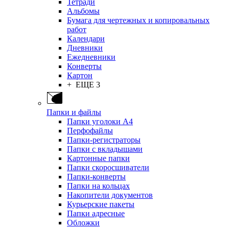
Тетради
Альбомы
Бумага для чертежных и копировальных
работ
Календари
Дневники
Ежедневники
Конверты
Картон
+ ЕЩЕ 3
Папки и файлы
Папки уголоки А4
Перфофайлы
Папки-регистраторы
Папки с вкладышами
Картонные папки
Папки скоросшиватели
Папки-конверты
Папки на кольцах
Накопители документов
Курьерские пакеты
Папки адресные
Обложки