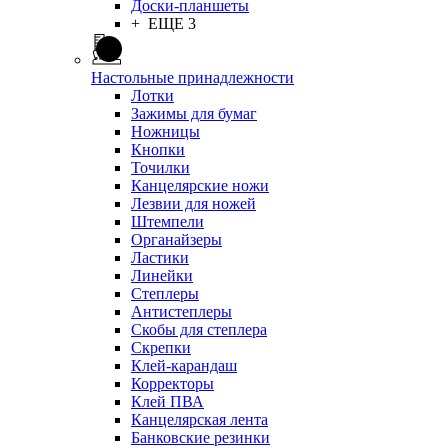
Доски-планшеты
+ ЕЩЕ 3
Настольные принадлежности
Лотки
Зажимы для бумаг
Ножницы
Кнопки
Точилки
Канцелярские ножи
Лезвии для ножей
Штемпели
Органайзеры
Ластики
Линейки
Степлеры
Антистеплеры
Скобы для степлера
Скрепки
Клей-карандаш
Корректоры
Клей ПВА
Канцелярская лента
Банковские резинки