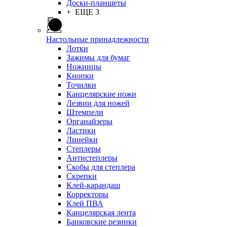
Доски-планшеты
+ ЕЩЕ 3
Настольные принадлежности
Лотки
Зажимы для бумаг
Ножницы
Кнопки
Точилки
Канцелярские ножи
Лезвии для ножей
Штемпели
Органайзеры
Ластики
Линейки
Степлеры
Антистеплеры
Скобы для степлера
Скрепки
Клей-карандаш
Корректоры
Клей ПВА
Канцелярская лента
Банковские резинки