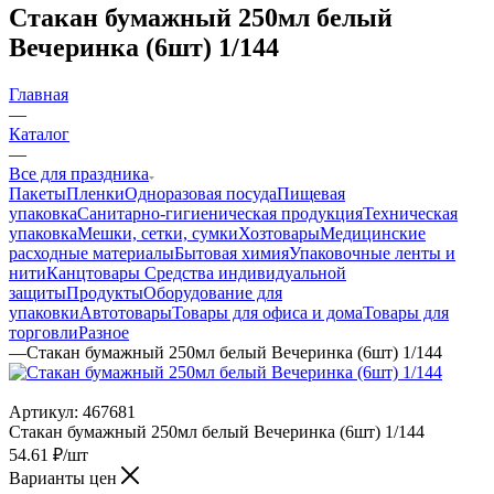
Стакан бумажный 250мл белый
Вечеринка (6шт) 1/144
Главная
—
Каталог
—
Все для праздника
Пакеты
Пленки
Одноразовая посуда
Пищевая
упаковка
Санитарно-гигиеническая продукция
Техническая
упаковка
Мешки, сетки, сумки
Хозтовары
Медицинские
расходные материалы
Бытовая химия
Упаковочные ленты и
нити
Канцтовары
Средства индивидуальной
защиты
Продукты
Оборудование для
упаковки
Автотовары
Товары для офиса и дома
Товары для
торговли
Разное
—
Стакан бумажный 250мл белый Вечеринка (6шт) 1/144
Артикул:
467681
Стакан бумажный 250мл белый Вечеринка (6шт) 1/144
54.61
₽
/шт
Варианты цен