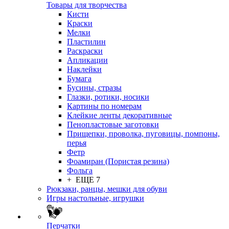
Товары для творчества
Кисти
Краски
Мелки
Пластилин
Раскраски
Апликации
Наклейки
Бумага
Бусины, стразы
Глазки, ротики, носики
Картины по номерам
Клейкие ленты декоративные
Пенопластовые заготовки
Прищепки, проволка, пуговицы, помпоны,
перья
Фетр
Фоамиран (Пористая резина)
Фольга
+ ЕЩЕ 7
Рюкзаки, ранцы, мешки для обуви
Игры настольные, игрушки
Перчатки