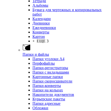
Тетради
Альбомы
Бумага для чертежных и копировальных
работ
Календари
Дневники
Ежедневники
Конверты
Картон
+ ЕЩЕ 3
Папки и файлы
Папки уголоки А4
Перфофайлы
Папки-регистраторы
Папки с вкладышами
Картонные папки
Папки скоросшиватели
Папки-конверты
Папки на кольцах
Накопители документов
Курьерские пакеты
Папки адресные
Обложки