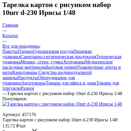
Тарелка картон с рисунком набор
10шт d-230 Ирисы 1/48
Главная
—
Каталог
—
Все для праздника
Пакеты
Пленки
Одноразовая посуда
Пищевая
упаковка
Санитарно-гигиеническая продукция
Техническая
упаковка
Мешки, сетки, сумки
Хозтовары
Медицинские
расходные материалы
Бытовая химия
Упаковочные ленты и
нити
Канцтовары
Средства индивидуальной
защиты
Продукты
Оборудование для
упаковки
Автотовары
Товары для офиса и дома
Товары для
торговли
Разное
—
Тарелка картон с рисунком набор 10шт d-230 Ирисы 1/48
Популярное
Артикул:
457170
Тарелка картон с рисунком набор 10шт d-230 Ирисы 1/48
135.72
₽
/шт