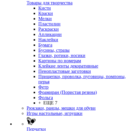
Товары для творчества
Кисти
Краски
Мелки
Пластилин
Раскраски
Апликации
Наклейки
Бумага
Бусины, стразы
Глазки, ротики, носики
Картины по номерам
Клейкие ленты декоративные
Пенопластовые заготовки
Прищепки, проволка, пуговицы, помпоны,
перья
Фетр
Фоамиран (Пористая резина)
Фольга
+ ЕЩЕ 7
Рюкзаки, ранцы, мешки для обуви
Игры настольные, игрушки
Перчатки