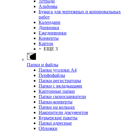
Тетради
Альбомы
Бумага для чертежных и копировальных
работ
Календари
Дневники
Ежедневники
Конверты
Картон
+ ЕЩЕ 3
Папки и файлы
Папки уголоки А4
Перфофайлы
Папки-регистраторы
Папки с вкладышами
Картонные папки
Папки скоросшиватели
Папки-конверты
Папки на кольцах
Накопители документов
Курьерские пакеты
Папки адресные
Обложки