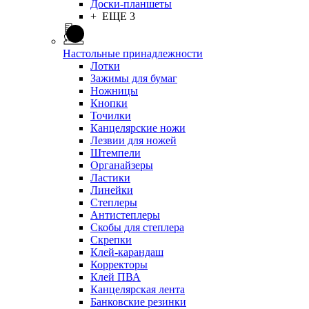
Доски-планшеты
+ ЕЩЕ 3
Настольные принадлежности
Лотки
Зажимы для бумаг
Ножницы
Кнопки
Точилки
Канцелярские ножи
Лезвии для ножей
Штемпели
Органайзеры
Ластики
Линейки
Степлеры
Антистеплеры
Скобы для степлера
Скрепки
Клей-карандаш
Корректоры
Клей ПВА
Канцелярская лента
Банковские резинки